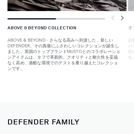
ABOVE & BEYOND COLLECTION
オ
ABOVE & BEYOND - さらなる高みへ到達した、新しい
お
DEFENDER。その真価にふさわしいコレクションが誕生し
パ
ました。英国のトップブランドMUSTOとのコラボレーショ
出
ンアイテムは、タフで革新的。クオリティと耐久性を妥協
を
なく高め、過酷な環境でのテストを乗り越えたコレクショ
ンです。
DEFENDER FAMILY