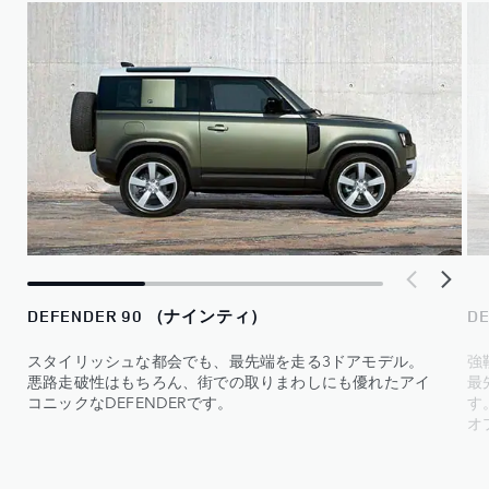
DEFENDER 90 （ナインティ）
D
スタイリッシュな都会でも、最先端を走る3ドアモデル。
強
悪路走破性はもちろん、街での取りまわしにも優れたアイ
最
コニックなDEFENDERです。
す
オ