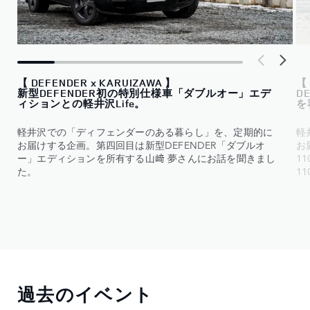
【 DEFENDER x KARUIZAWA 】
【 
新型DEFENDER初の特別仕様車「ダブルオー」エデ
D
ィションとの軽井沢Life。
を
軽井沢での「ディフェンダーのある暮らし」を、定期的に
軽
お届けする企画。第四回目は新型DEFENDER「ダブルオ
お
ー」エディションを所有する山﨑 夢さんにお話を聞きまし
1
た。
1
過去のイベント