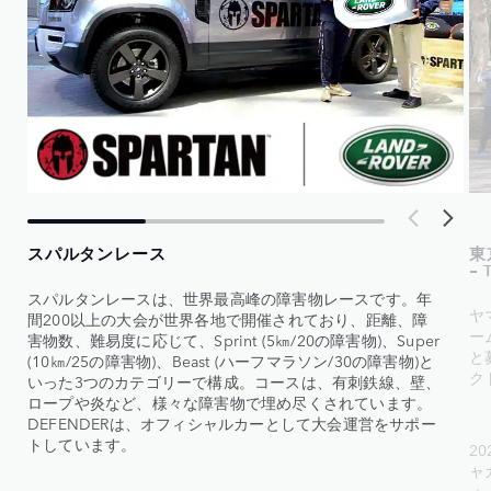
スパルタンレース
東京
- 
スパルタンレースは、世界最高峰の障害物レースです。年
ヤ
間200以上の大会が世界各地で開催されており、距離、障
ー
害物数、難易度に応じて、Sprint (5㎞/20の障害物)、Super
と
(10㎞/25の障害物)、Beast (ハーフマラソン/30の障害物)と
ク
いった3つのカテゴリーで構成。コースは、有刺鉄線、壁、
ロープや炎など、様々な障害物で埋め尽くされています。
DEFENDERは、オフィシャルカーとして大会運営をサポー
トしています。
20
ャ