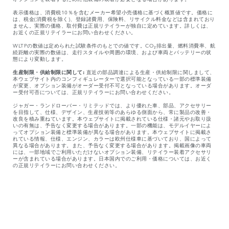
表示価格は、消費税10％を含むメーカー希望小売価格に基づく概算値です。価格に
は、税金(消費税を除く)、登録諸費用、保険料、リサイクル料金などは含まれており
ません。実際の価格、取付費は正規リテイラーが独自に定めています。詳しくは、
お近くの正規リテイラーにお問い合わせください。
WLTPの数値は定められた試験条件のもとでの値です。CO₂排出量、燃料消費率、航
続距離の実際の数値は、走行スタイルや周囲の環境、および車両とバッテリーの状
態により変動します。
生産制限・供給制限に関して:
直近の部品調達による生産・供給制限に関しまして、
本ウェブサイト内のコンフィギュレーターで選択可能となっている一部の標準装備
が変更、オプション装備がオーダー受付不可となっている場合があります。オーダ
ー受付可否については、正規リテイラーにお問い合わせください。​
ジャガー・ランドローバー・リミテッドでは、より優れた車、部品、アクセサリー
を目指して、仕様、デザイン、生産技術等のあらゆる側面から、常に製品の改善・
改良を積み重ねています。本ウェブサイトに掲載されている仕様・諸元やお取り扱
いの有無は、予告なく変更する場合があります。一部の機能は、モデルイヤーによ
ってオプション装備と標準装備が異なる場合があります。本ウェブサイトに掲載さ
れている情報、仕様、エンジン、カラーは欧州仕様車に基づいており、国によって
異なる場合があります。また、予告なく変更する場合があります。掲載画像の車両
には、一部地域でご利用いただけないオプション装備、リテイラー装着アクセサリ
ーが含まれている場合があります。日本国内でのご利用・価格については、お近く
の正規リテイラーにお問い合わせください。