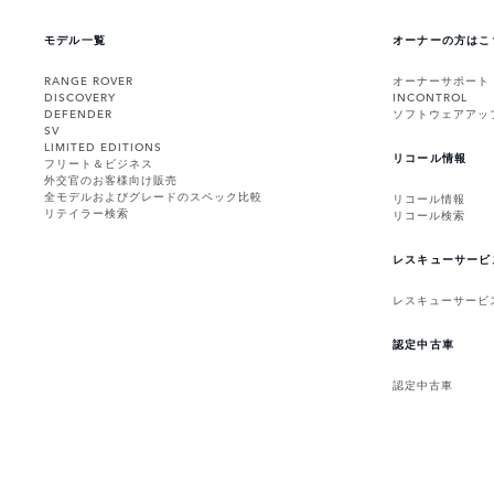
モデル一覧
オーナーの方はこ
RANGE ROVER
オーナーサポート
DISCOVERY
INCONTROL
DEFENDER
ソフトウェアアッ
SV
LIMITED EDITIONS
リコール情報
フリート＆ビジネス
外交官のお客様向け販売
全モデルおよびグレードのスペック比較
リコール情報
リテイラー検索
リコール検索
レスキューサービ
レスキューサービ
認定中古車
認定中古車