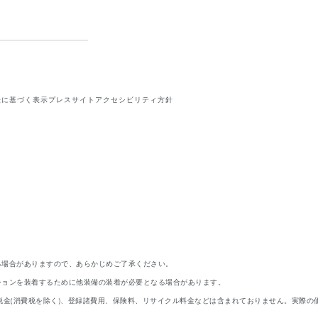
法に基づく表示
プレスサイト
アクセシビリティ方針
る場合がありますので、あらかじめご了承ください。
ションを装着するために他装備の装着が必要となる場合があります。
税金(消費税を除く)、登録諸費用、保険料、リサイクル料金などは含まれておりません。実際