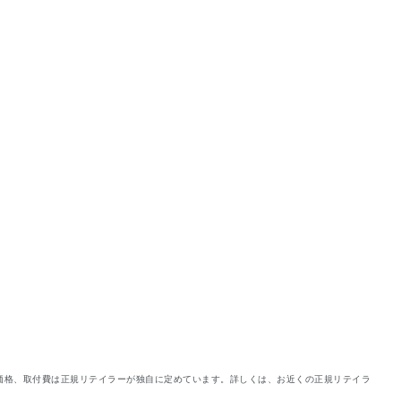
の価格、取付費は正規リテイラーが独自に定めています。詳しくは、お近くの正規リテイラ