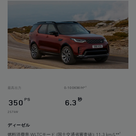
最高出力
0-100KM/H*
†
PS
秒
350
6.3
257kW
ディーゼル
†
燃料消費率 WLTCモード (国土交通省審査値): 11.3 km/L**