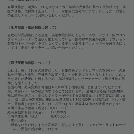
表示価格は、消費税10％を含むメーカー希望小売価格に基づく概算値です。実
際の価格、取付費は正規リテイラーが独自に定めています。詳しくは、お近く
の正規リテイラーにお問い合わせください。
【生産制限・供給制限に関して】
直近の部品調達による生産・供給制限に関しまして、本ウェブサイト内のコン
フィギュレーターで選択可能となっている一部の標準装備が変更、オプション
装備がオーダー受付不可となっている場合があります。オーダー受付可否につ
いては、正規リテイラーにお問い合わせください。
【経済変動加算額について】
当社は、長引く円安の影響により、将来の英ポンドと日本円の為替レートの変
動を予測した希望小売価格を設定することが困難な状況となりました。このよ
うな厳しい状況に対処するため、2023年8月よりサーチャージ（経済変動加算
額）を導入しました。‎‎
当面の間、経済変動加算額は160,000円（消費税別）とさせていただきます
が、為替レート等の経済情勢に応じて変更します。 適用される経済変動加算
額は随時公表され、正規リテイラーが発行する見積書または注文書に記載しま
す。 仮に購入予定車種の車両本体基準価を‎8,800,000円（消費税別）とし‎た場
合、見積書または注文書には、以下のように車両本体価格が表示されます:
車両本体基準価格（税込）‎ ‎8,800,000円
経済変動加算額（税込）‎ ‎ 176,000円
車両本体価格（税込）‎ ‎ 8,976,000円
‎（表示の例‎）
ご理解をいただけますと大変幸甚に存じますと共に、ジャガー・ランドローバ
ーへのご愛顧に感謝申し上げます。