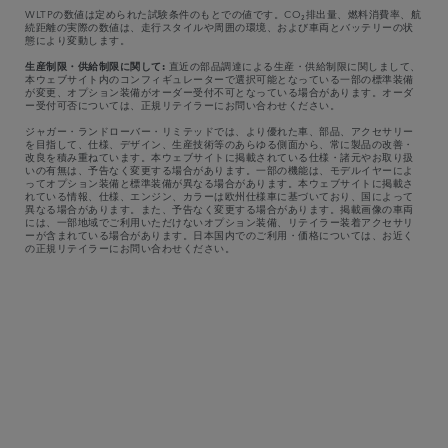
WLTPの数値は定められた試験条件のもとでの値です。CO₂排出量、燃料消費率、航
続距離の実際の数値は、走行スタイルや周囲の環境、および車両とバッテリーの状
態により変動します。
生産制限・供給制限に関して:
直近の部品調達による生産・供給制限に関しまして、
本ウェブサイト内のコンフィギュレーターで選択可能となっている一部の標準装備
が変更、オプション装備がオーダー受付不可となっている場合があります。オーダ
ー受付可否については、正規リテイラーにお問い合わせください。​
ジャガー・ランドローバー・リミテッドでは、より優れた車、部品、アクセサリー
を目指して、仕様、デザイン、生産技術等のあらゆる側面から、常に製品の改善・
改良を積み重ねています。本ウェブサイトに掲載されている仕様・諸元やお取り扱
いの有無は、予告なく変更する場合があります。一部の機能は、モデルイヤーによ
ってオプション装備と標準装備が異なる場合があります。本ウェブサイトに掲載さ
れている情報、仕様、エンジン、カラーは欧州仕様車に基づいており、国によって
異なる場合があります。また、予告なく変更する場合があります。掲載画像の車両
には、一部地域でご利用いただけないオプション装備、リテイラー装着アクセサリ
ーが含まれている場合があります。日本国内でのご利用・価格については、お近く
の正規リテイラーにお問い合わせください。