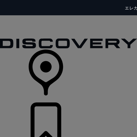
エレ
モデル一覧
オーナーの方はこちらから
ランドローバーを体験
購入・キャンペーン
リテイラー検索