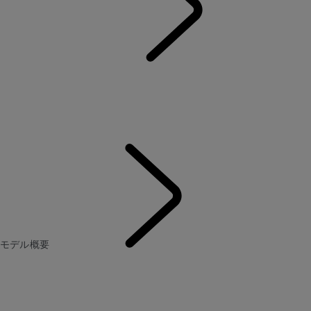
DISCOVERY
...
モデル
概要​
モデル概要​
ギャラリー
グレードとスペック
オプション&アクセサリー
ファミリー中心の設計
モデル概要​
DISCOVERY