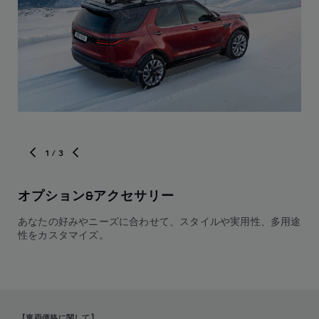
1
/ 3
オプション&アクセサリー
グ
あなたの好みやニーズに合わせて、スタイルや実用性、多用途
各
性をカスタマイズ。
【車両価格に関して】