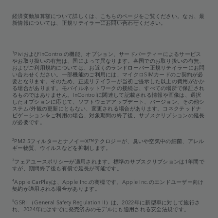
経済変動加算額について詳しくは、
こちらのページ
をご覧ください。なお、最
新情報については、正規リテイラーにお問い合わせください。
1
PiviおよびInControlの機能、オプション、サードパーティーによるサービス
やお取り扱いの有無は、国によって異なります。各国でのお取り扱いの有無、
およびご利用規約については、お近くのランドローバー正規リテイラーにお問
い合わせください。一部機能のご利用には、マイクロSIMカードのご契約が必
要となります。そのため、正規リテイラーが当初ご提示した以上の費用がかか
る場合があります。モバイルネットワークの接続は、すべての場所で保証され
るものではありません。InControlに関連して記載される情報や画像は、選択
したオプションに応じて、ソフトウェアアップデート、バージョン、その他シ
ステム/外観の更新にともない、変更される場合があります。コネクテッドナ
ビゲーションをご利用の場合、対象期間の終了後、サブスクリプションの延長
が必要です。
2
PM2.5フィルターとナノイーX™テクロジーが、臭いや空気中の細菌、アレル
ギー物質、ウイルスなどを抑制します。
3
フェアユースポリシーが適用されます。標準のサブスクリプションは1年間で
すが、期間終了後も有償で延長が可能です。
4
Apple CarPlayは、Apple Inc.の商標です。Apple Inc.のエンドユーザー向け
契約が適用される場合があります。
5
GSRII（General Safety Regulation II）は、2022年に新型車に対して施行さ
れ、2024年にはすでに発売済みのモデルにも適用される安全法規です。