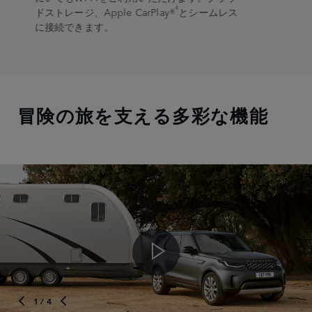
4
ドストレージ、Apple CarPlay®
とシームレス
に接続できます。 ​
冒険の旅を支える多彩な機能
1
/ 4