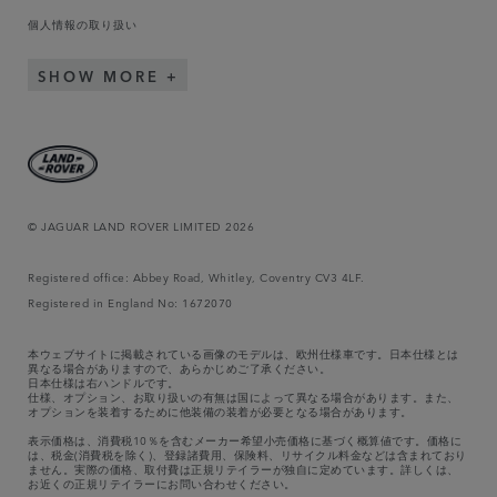
個人情報の取り扱い
SHOW MORE
© JAGUAR LAND ROVER LIMITED 2026
Registered office: Abbey Road, Whitley, Coventry CV3 4LF.
Registered in England No: 1672070
本ウェブサイトに掲載されている画像のモデルは、欧州仕様車です。日本仕様とは
異なる場合がありますので、あらかじめご了承ください。
日本仕様は右ハンドルです。
仕様、オプション、お取り扱いの有無は国によって異なる場合があります。また、
オプションを装着するために他装備の装着が必要となる場合があります。
表示価格は、消費税10％を含むメーカー希望小売価格に基づく概算値です。価格に
は、税金(消費税を除く)、登録諸費用、保険料、リサイクル料金などは含まれており
ません。実際の価格、取付費は正規リテイラーが独自に定めています。詳しくは、
お近くの正規リテイラーにお問い合わせください。