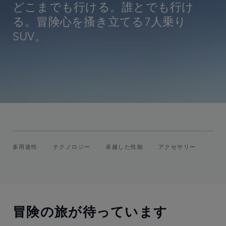
どこまでも行ける。誰とでも行け
る。冒険心を搔き立てる7人乗り
SUV。
多用途性
テクノロジー
卓越した性能
アクセサリー
グレ
冒険の旅が待っています