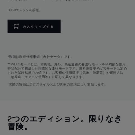
D350エンジンの詳細。
カスタマイズする
*数値は欧州仕様車値（自社データ）です。
**WLTCモードとは、市街地、郊外、高速道路の各走行モードを平均的な使用
時間配分で構成した国際的な走行モードです。燃料消費率 WLTCモードは定め
られた試験結果での値です。お客様の使用環境（気象、渋滞等）や運転方法
（急発進、エアコン使用等）に応じて異なります。
†
実際の数値は走行スタイルおよび周囲の環境により変動します。
2つのエディション。限りなき
冒険。