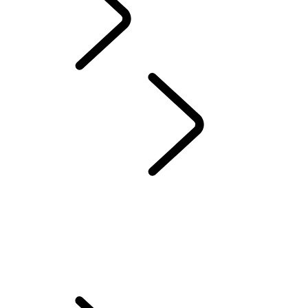
Japanese
お役立ち情報
...
CEV
補助金
CEV 補助金
J-OBDⅡ情報提供
自動車リサイクル法
特定整備（電子制御装置整備）対象車両リスト
ランドローバーのSUVラインアップ - PHEV、ガソリン、クリーンディ
ーゼル
ランドローバーのディーゼルパーティクルフィルター
点検整備情報