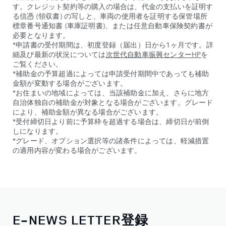
す。クレジット契約等の購入の場合は、代金の支払いを証明す
る信憑 (領収書) の写しと、車両の使用者を証明する保管場所
標章番号通知書 (車庫証明書)、または任意自動車保険契約書が
必要となります。
*申請書の受付期間は、初度登録（届出）日から1ヶ月です。詳
細及び最新の状況については
次世代自動車振興センターHP
を
ご覧ください。
*補助金の予算超過によっては申請受付期間中であっても補助
金額が変動する場合がございます。
*お住まいの地域によっては、当該補助金に加え、さらに地方
自治体独自の補助金が対象となる場合がございます。グレード
により、補助金額が異なる場合がございます。
*受付締切日より前に予算枠を超過する場合は、締切日が前倒
しになります。
*グレード、オプション選択等の諸条件によっては、軽減措置
の適用内容が変わる場合がございます。
E-NEWS LETTER登録