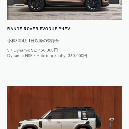
RANGE ROVER EVOQUE PHEV
令和8年4月1日以降の登録分​
S / Dynamic SE: 450,000円​
Dynamic HSE / Autobiography: 360,000円