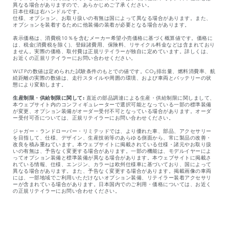
異なる場合がありますので、あらかじめご了承ください。
日本仕様は右ハンドルです。
仕様、オプション、お取り扱いの有無は国によって異なる場合があります。また、
オプションを装着するために他装備の装着が必要となる場合があります。
表示価格は、消費税10％を含むメーカー希望小売価格に基づく概算値です。価格に
は、税金(消費税を除く)、登録諸費用、保険料、リサイクル料金などは含まれており
ません。実際の価格、取付費は正規リテイラーが独自に定めています。詳しくは、
お近くの正規リテイラーにお問い合わせください。
WLTPの数値は定められた試験条件のもとでの値です。CO₂排出量、燃料消費率、航
続距離の実際の数値は、走行スタイルや周囲の環境、および車両とバッテリーの状
態により変動します。
生産制限・供給制限に関して:
直近の部品調達による生産・供給制限に関しまして、
本ウェブサイト内のコンフィギュレーターで選択可能となっている一部の標準装備
が変更、オプション装備がオーダー受付不可となっている場合があります。オーダ
ー受付可否については、正規リテイラーにお問い合わせください。​
ジャガー・ランドローバー・リミテッドでは、より優れた車、部品、アクセサリー
を目指して、仕様、デザイン、生産技術等のあらゆる側面から、常に製品の改善・
改良を積み重ねています。本ウェブサイトに掲載されている仕様・諸元やお取り扱
いの有無は、予告なく変更する場合があります。一部の機能は、モデルイヤーによ
ってオプション装備と標準装備が異なる場合があります。本ウェブサイトに掲載さ
れている情報、仕様、エンジン、カラーは欧州仕様車に基づいており、国によって
異なる場合があります。また、予告なく変更する場合があります。掲載画像の車両
には、一部地域でご利用いただけないオプション装備、リテイラー装着アクセサリ
ーが含まれている場合があります。日本国内でのご利用・価格については、お近く
の正規リテイラーにお問い合わせください。