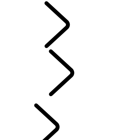
Tusk
赤十字
Defender Trophy